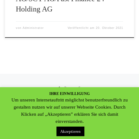
Holding AG
von
Administrator
Veröffentlicht am
20. Oktober 2021
Beitragsnavigation
1
2
…
6
IHRE EINWILLIGUNG
Äl
Um unseren Internetauftritt möglichst benutzerfreundlich zu
ÄLTERE BEITRÄGE
gestalten nutzen wir auf unserer Webseite Cookies. Durch
Klicken auf „Akzeptieren” erklären Sie sich damit
einverstanden.
© 2026
Deutsche Gemeinschaft für Anleger- & Datenschutz e.V.
–
Akzeptieren
Alle Rechte vorbehalten