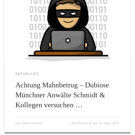
Seit kurzem melden uns Mitglieder wieder verstärkt eine
altbekannte Betrugsmasche, bei der Menschen unter Druck gesetzt
werden, eine nicht berechtigte Forderung zu begleichen. Im
konkreten Fall versucht eine Anwaltskanzlei mit dem Namen
„Schmidt und Kollegen“ und den vermeintlichen Rechtsanwälten
„Benjamin Kowalski“ sowie „Michael Schmidt“, betrügerisch eine
Forderung der „EURO LOTTO […]
AKTUELLES
Achtung Mahnbetrug – Dubiose
Münchner Anwälte Schmidt &
Kollegen versuchen …
von
Administrator
Veröffentlicht am
11. April 2022