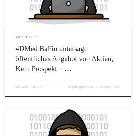
[…]
AKTUELLES
4DMed BaFin untersagt
öffentliches Angebot von Aktien,
Kein Prospekt – …
von
Administrator
Veröffentlicht am
2. Februar 2022
Mit Auflösung der Verwertungsgesellschaft „Prokon
Abgeltungsgläubiger SPV GmbH“ dürfte eines der grössten und