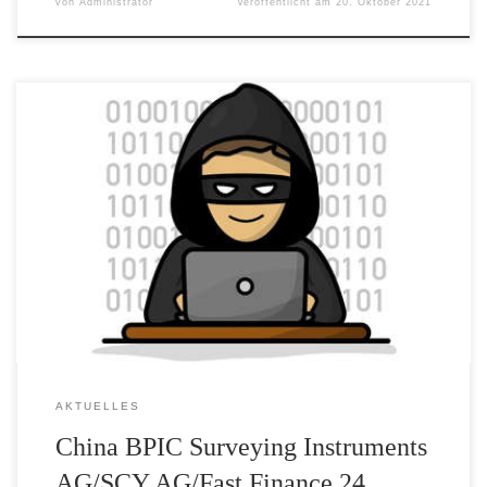
von
Administrator
Veröffentlicht am
20. Oktober 2021
Starke Nerven braucht man als Investor der „China BPIC
Surveying Instruments AG“. Und schwindelfrei sollte man
zusätzlich sein. Nicht nur der sperrige Name, sondern auch die fast
alle 2 Jahre stattfindende Umfirmierung des Unternehmens sorgen
für Falten auf der Stirn und Grummeln in der Magengrube; und
das nicht zu Unrecht. […]
AKTUELLES
China BPIC Surveying Instruments
AG/SCY AG/Fast Finance 24