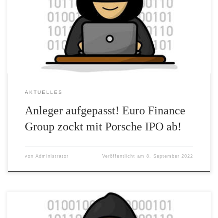
Investoren zu täuschen und Millionenbeträge zu erbeuten. Als
Aufhänger dient der zurzeit heiß diskutierte Börsengang der
Porsche AG, der in Form einer Ausgabe von Stammaktien und
Vorzügen bereits Ende September bzw. Anfang Oktober stattfinden
[…]
AKTUELLES
Anleger aufgepasst! Euro Finance
Group zockt mit Porsche IPO ab!
von
Administrator
Veröffentlicht am
8. September 2022