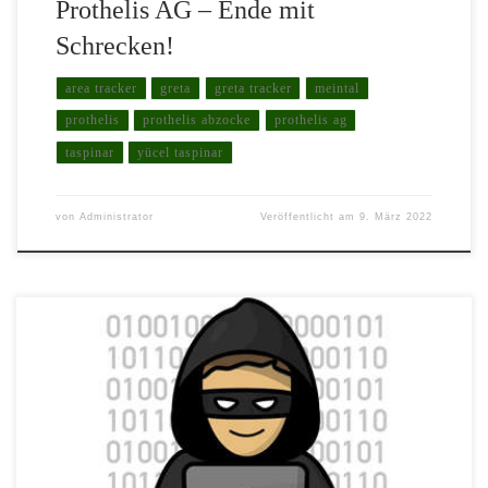
Prothelis AG – Ende mit
Schrecken!
area tracker
greta
greta tracker
meintal
prothelis
prothelis abzocke
prothelis ag
taspinar
yücel taspinar
von
Administrator
Veröffentlicht am
9. März 2022
Die Deutsche Gemeinschaft bearbeitet den dubiosen Fall 4DMed
bereits für seine Mitglieder. Zuletzt wiesen wir bereits im
November 2020 unter anderem auch auf genau den jetzt
erwiesenen Missstand mit dem nicht vorhandenen Prospektmaterial
und den damit einhergehenden potenziellen Problemen hin. (Den
ganzen damaligen Artikel zur Auffrischung finden Sie am Ende