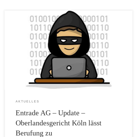
Es hätte doch so schön sein können, hätten Gerichte und Anleger
einfach geschwiegen. Das zumindest dürften sich Julien Uhlig und
Emmanuel Graf Beissel von Gymnich, zwei Protagonisten der
Geldvernichtungsmaschine Entrade AG, gedacht haben. Nun
kommt alles doch noch anders: Das Oberlandesgericht Köln hat
eine Berufung eines Mitglieds der DGD e.V. […]
AKTUELLES
Entrade AG – Update –
Oberlandesgericht Köln lässt
Berufung zu