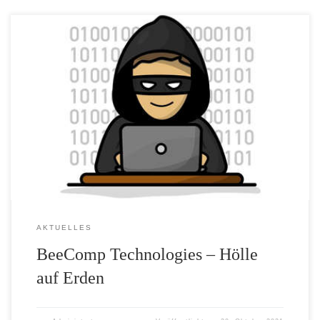
Eigentlich hörte sich die Idee anfangs gut an: Leichtbaumaterialien
auf Basis sechseckiger Waben, die aus behandeltem Papier
hergestellt, den Markt für Baustoffe quasi revolutionieren sollten.
Schließlich war das Material mindestens so stabil wie Carbon oder
Aluminium, dabei aber wesentlich leichter und – vor allen anderen
Vorzügen – viel günstiger herzustellen. […]
AKTUELLES
BeeComp Technologies – Hölle
auf Erden