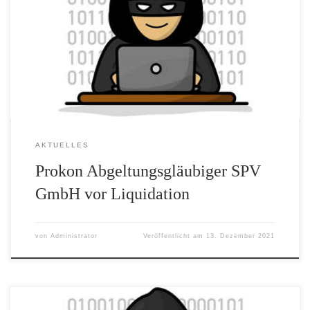
umstrittensten Insolvenzverfahren in der deutschen Geschichte ein
Ende finden. Nachdem Anfang 2014 die damalige „Prokon
Regenertative Energien GmbH“ ihre Zahlungsunfähigkeit und
gleichzeitig eine Planinsolvenz bekannt gab, häuften sich die
Stimmen, die von einem Schneeballsystem und betrügerischen
Absichten […]
AKTUELLES
Prokon Abgeltungsgläubiger SPV
GmbH vor Liquidation
von
Administrator
Veröffentlicht am
13. Dezember 2021