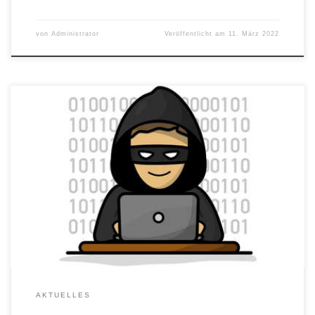
von
Administrator
Veröffentlicht am
11. März 2022
Bereits vor mehr als 2 Jahren warnte die DGD e.V. ihre Mitglieder
und alle Interessenten eindringlich und offensiv vor weiteren
Zahlungen an die Prothelis AG mit Sitz in Düsseldorf. Trotz der
vollmundigen Versprechungen des Vorstandes Yücel Taspinar und
der vielen bunten Werbemails, in denen damals von unglaublich
profitablen Aufträgen, die […]
AKTUELLES