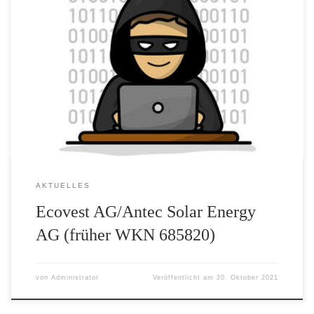
Bereits Anfang der 2000er Jahre entwickelte sich an den
Finanzmärkten in Deutschland ein erstes Interesse für nachhaltige
und umweltfreundliche Anlageklassen. Es gab bunte Roadshows
der Emittenten, um Anleger für Windkraft, Solar und Recycling zu
begeistern. Der Bundestag und die Länderregierungen
signalisierten ihre Bereitschaft, Projekte, die den Erhalt der
Umwelt und […]
AKTUELLES
Ecovest AG/Antec Solar Energy
AG (früher WKN 685820)
von
Administrator
Veröffentlicht am
20. Oktober 2021