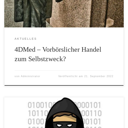
4DMed Aktien und damit das öffentliche Angebot im deutschen
Raum […]
AKTUELLES
4DMed – Vorbörslicher Handel
zum Selbstzweck?
von
Administrator
Veröffentlicht am
21. September 2022
Dreist, frech und mit erheblicher krimineller Energie versuchen
Anlagebetrüger rund um die „Euro Finance Group“, deutsche