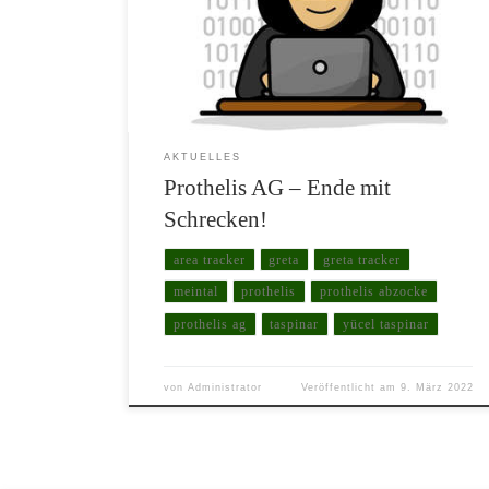
mit Sitz in Düsseldorf. Trotz der vollmundigen
Versprechungen des Vorstandes Yücel Taspinar und der
vielen bunten Werbemails, in denen damals von
unglaublich profitablen Aufträgen, die […]
AKTUELLES
Prothelis AG – Ende mit
Schrecken!
area tracker
greta
greta tracker
meintal
prothelis
prothelis abzocke
prothelis ag
taspinar
yücel taspinar
von
Administrator
Veröffentlicht am
9. März 2022