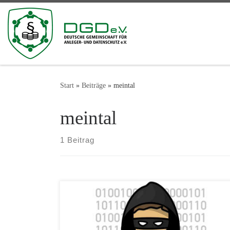
Zum Inhalt springen
Start
»
Beiträge
»
meintal
meintal
1 Beitrag
Bereits vor mehr als 2 Jahren warnte die DGD e.V.
ihre Mitglieder und alle Interessenten eindringlich und
offensiv vor weiteren Zahlungen an die Prothelis AG