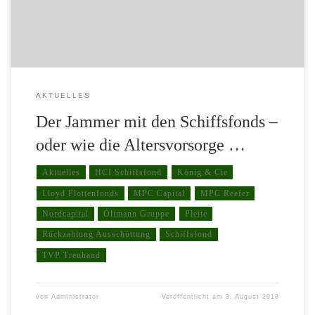
plötzlich Vermittler in ihrem 1 – Mann – Büro zu […]
AKTUELLES
Der Jammer mit den Schiffsfonds –
oder wie die Altersvorsorge …
Aktuelles
HCI Schiffsfond
König & Cie
Lloyd Flottenfonds
MPC Capital
MPC Reefer
Nordcapital
Oltmann Gruppe
Pleite
Rückzahlung Ausschüttung
Schiffsfond
TVP Treuhand
von
Administrator
Veröffentlicht am
3. August 2018