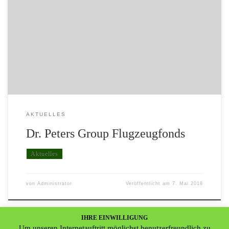
Flugzeugfonds in Schieflage geraten. Derzeit soll das Flugzeug
ungenutzt auf dem Flughafen von Tarbs-Lourdes in den
französischen Pyrenäen herum stehen. Insgesamt fast 100
Millionen Dollar sollen Anleger in den Fonds investiert haben.
Banken sollen weitere 120 Millionen an Krediten zur Verfügung
gestellt […]
AKTUELLES
Dr. Peters Group Flugzeugfonds
Aktuelles
von
Administrator
Veröffentlicht am
7. Mai 2018
IHRE EINWILLIGUNG
Um unseren Internetauftritt möglichst benutzerfreundlich zu