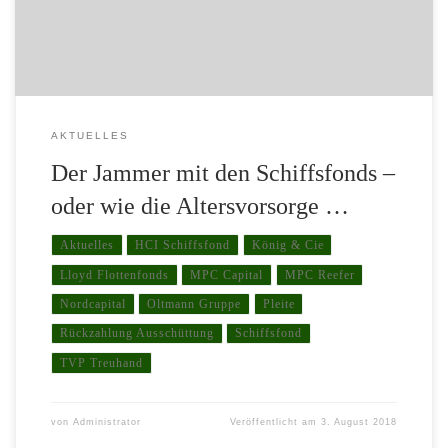
plötzlich Vermittler in ihrem 1 – Mann – Büro zu […]
AKTUELLES
Der Jammer mit den Schiffsfonds –
oder wie die Altersvorsorge …
Aktuelles
HCI Schiffsfond
König & Cie
Lloyd Flottenfonds
MPC Capital
MPC Reefer
Nordcapital
Oltmann Gruppe
Pleite
Rückzahlung Ausschüttung
Schiffsfond
TVP Treuhand
von
Administrator
Veröffentlicht am
3. August 2018