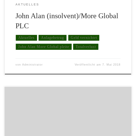
AKTUELLES
John Alan (insolvent)/More Global
PLC
Aktuelles
Anlagebetrug
Geld vernichtet
John Alan More Global pleite
Totalverlust
von
Administrator
Veröffentlicht am
7. Mai 2018
Ein fulminanter Start war es Ende des Jahres 2016, als die in
Hongkong registrierte „Eco Energy Asia“ (OTC: EYTH) den
lange ersehnten und von vielen Aktionären so erhofften Börsenstart
vermeldete. Da konnte es die meisten Anteilseigner auch nicht
schrecken, dass der Handelsstart an der am wenigsten regulierten