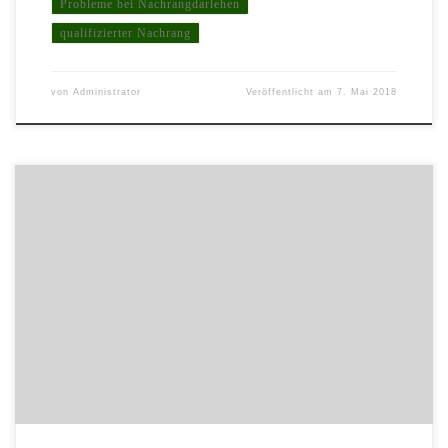
Probleme bei Nachrangdarlehen
qualifizierter Nachrang
von
Administrator
Veröffentlicht am
7. Mai 2018
Die Spatzen pfiffen es von den Dächern – die DGD e.V. hatte
vermehrt darauf aufmerksam gemacht: Das Trauerspiel um die
insolvente JohnAlan GmbH geht nun endlich in den letzten Akt.
Biner Bähr, vor Jahren schon Insolvenzverwalter bei der
TelDaFax, informierte mit Schreiben vom 15.09.2017 alle
Gläubiger darüber, dass das Amtsgericht […]