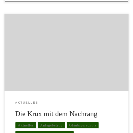
Viele Anleger stossen im Laufe ihres Investorenlebens auf die
verschiedensten Begriffe und Bezeichnungen, die im
Zusammenhang mit ihrer aktuellen Anlage stehen. Ein Begriff, der
dabei immer wieder auftaucht ist der Begriff der Nachrangabrede.
AKTUELLES
Die Krux mit dem Nachrang
Aktuelles
Anlagebetrug
Gläubigerschutz