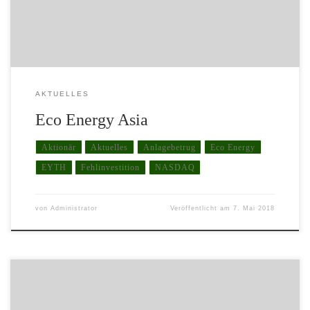
„Börse“, dem „Over-the-Counter“ […]
AKTUELLES
Eco Energy Asia
Aktionär
Aktuelles
Anlagebetrug
Eco Energy
EYTH
Fehlinvestition
NASDAQ
von
Administrator
Veröffentlicht am
7. Mai 2018
Medienberichten zu Folge könnte der erste Airbus A380