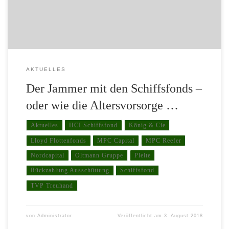
plötzlich Vermittler in ihrem 1 – Mann – Büro zu […]
AKTUELLES
Der Jammer mit den Schiffsfonds –
oder wie die Altersvorsorge …
Aktuelles
HCI Schiffsfond
König & Cie
Lloyd Flottenfonds
MPC Capital
MPC Reefer
Nordcapital
Oltmann Gruppe
Pleite
Rückzahlung Ausschüttung
Schiffsfond
TVP Treuhand
von
Administrator
Veröffentlicht am
3. August 2018