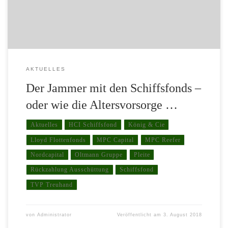
plötzlich Vermittler in ihrem 1 – Mann – Büro zu […]
AKTUELLES
Der Jammer mit den Schiffsfonds –
oder wie die Altersvorsorge …
Aktuelles
HCI Schiffsfond
König & Cie
Lloyd Flottenfonds
MPC Capital
MPC Reefer
Nordcapital
Oltmann Gruppe
Pleite
Rückzahlung Ausschüttung
Schiffsfond
TVP Treuhand
von
Administrator
Veröffentlicht am
3. August 2018