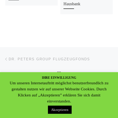
Hausbank
Beitragsnavigation
Vorheriger Beitrag
DR. PETERS GROUP FLUGZEUGFONDS
ZURÜCK ZUR BEITRAGSL
IHRE EINWILLIGUNG
Nä
Um unseren Internetauftritt möglichst benutzerfreundlich zu
JOHN ALAN (INSOLVENT)/MORE GLOBAL PLC
gestalten nutzen wir auf unserer Webseite Cookies. Durch
Klicken auf „Akzeptieren” erklären Sie sich damit
einverstanden.
© 2026
Deutsche Gemeinschaft für Anleger- & Datenschutz e.V.
–
Akzeptieren
Alle Rechte vorbehalten