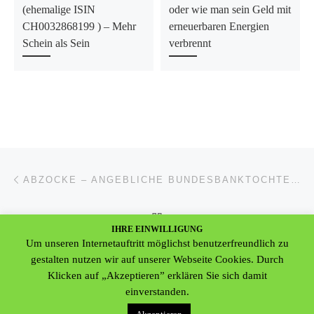
(ehemalige ISIN
oder wie man sein Geld mit
CH0032868199 ) – Mehr
erneuerbaren Energien
Schein als Sein
verbrennt
Beitragsnavigation
Vorheriger Beitrag
ABZOCKE – ANGEBLICHE BUNDESBANKTOCHTER BIETET VIEL GELD FÜR WERTLOSE AKTIEN
ZURÜCK ZUR BEITRAGSL
IHRE EINWILLIGUNG
Nä
Um unseren Internetauftritt möglichst benutzerfreundlich zu
VERMEHRTE BETRUGSVERSUCHE UNTER DEM NAMEN DER DVAG!
gestalten nutzen wir auf unserer Webseite Cookies. Durch
Klicken auf „Akzeptieren” erklären Sie sich damit
einverstanden.
© 2026
Deutsche Gemeinschaft für Anleger- & Datenschutz e.V.
–