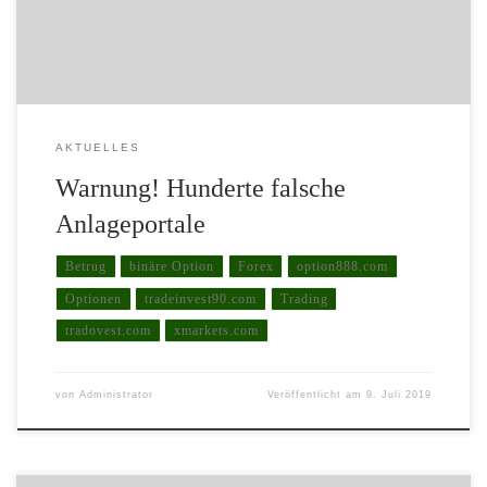
sogar auf die A-Liste der öffentlichen Medien geschafft […]
AKTUELLES
Warnung! Hunderte falsche
Anlageportale
Betrug
binäre Option
Forex
option888.com
Optionen
tradeinvest90.com
Trading
tradovest.com
xmarkets.com
von
Administrator
Veröffentlicht am
9. Juli 2019