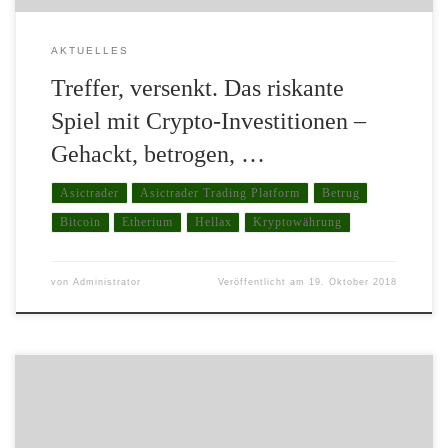
AKTUELLES
Treffer, versenkt. Das riskante
Spiel mit Crypto-Investitionen –
Gehackt, betrogen, …
Asictrader
Asictrader Trading Platform
Betrug
Bitcoin
Etherium
Hellax
Kryptowährung
von
Administrator
Veröffentlicht am
19. Oktober 2018
Mit teils hochkrimineller Energie macht augenblicklich eine
britisch/schottische Firma auch in Deutschland bei Fans des