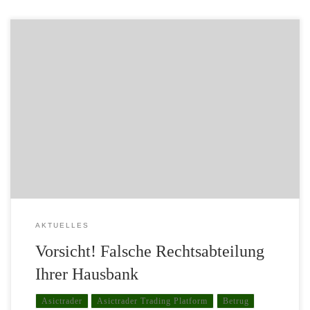
Momentan erlebt eine altbekannte Betrugsmasche ihre Renaissance,
deren Gefährlichkeit nicht zu unterschätzen ist. Bevorzugt ältere
Mitbürger werden in diesen Tagen von der vermeintlichen
Rechtsabteilung ihrer Hausbank angerufen und über eine
anstehende Kontopfändung im niedrigen fünfstelligen Eurobetrag
unterrichtet. Diese Forderungen seien aus ehemaligen Abos bei
Glücks- und Wettspielanbietern entstanden. Abzuwenden seien […]
AKTUELLES
Vorsicht! Falsche Rechtsabteilung
Ihrer Hausbank
Asictrader
Asictrader Trading Platform
Betrug