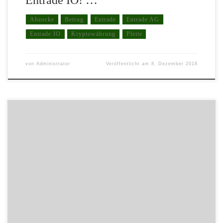
Entrade IO! …
Abzocke
Betrug
Entrade
Entrade AG
Entrade IO
Kryptowährung
Pleite
von
Administrator
Veröffentlicht am
8. Dezember 2018
Erwin und Franka (Namen geändert), beide überzeugte Crypto-
Jünger, mussten im Januar feststellen, dass Ihre ‘Crypto-Wallet‘,
die Geldbörse um Digitale Währungen wie beispielsweise Bitcoin
zu speichern, gehackt und restlos gelehrt wurde. Die unbekannten
Angreifer waren über Umwege in den Besitz des 40stelligen
Zugangsschlüssels gelangt und konnten so den Diebstahl begehen.
Die […]