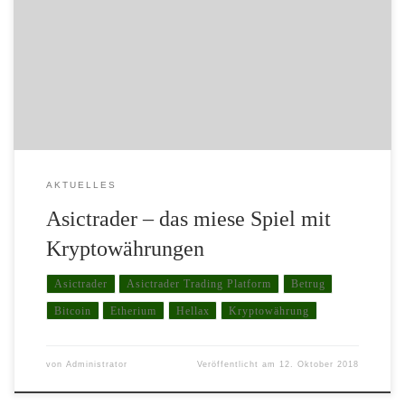
Kryptowährungs-Handels von sich reden. Die „Hellax Corp. LP“,
mit angeblichem Sitz in Edinburgh, Schottland wendet sich über
eine Trading Plattform namens „Asictrader“, an die hiesige Fan-
und Zockergemeinde der Cryptocurrency-Spekulanten. In
vollmundigem und offensivem Ton […]
AKTUELLES
Asictrader – das miese Spiel mit
Kryptowährungen
Asictrader
Asictrader Trading Platform
Betrug
Bitcoin
Etherium
Hellax
Kryptowährung
von
Administrator
Veröffentlicht am
12. Oktober 2018