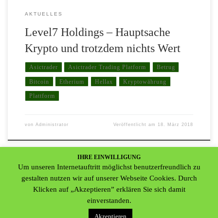
AKTUELLES
Level7 Holdings – Hauptsache
Krypto und trotzdem nichts Wert
Asictrader
Asictrader Trading Platform
Betrug
Bitcoin
Etherium
Hellax
Kryptowährung
Plattform
von
Administrator
Veröffentlicht am
18. März 2018
IHRE EINWILLIGUNG
Um unseren Internetauftritt möglichst benutzerfreundlich zu
gestalten nutzen wir auf unserer Webseite Cookies. Durch
Klicken auf „Akzeptieren” erklären Sie sich damit
einverstanden.
© 2026
Deutsche Gemeinschaft für Anleger- & Datenschutz e.V.
–
Akzeptieren