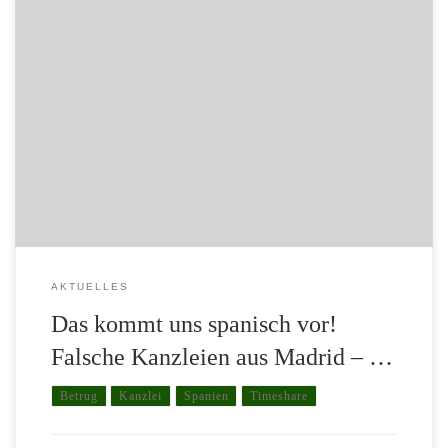
Von verschiedenen Stellen erreichten uns in den letzten Wochen
wiederholt Informationen zu Anbahnungsversuchen falscher
Anwaltskanzleien aus Spanien. Die Masche ist hierbei immer
dieselbe. So wird geschädigten Anlegern, die bereits viel Geld bei
sogenannten Timeshare-Investments verloren haben, suggeriert,
man sei von der EU beauftragt geschlossene Verträge aufgrund
einer geänderten Rechtslage rückabzuwickeln, […]
AKTUELLES
Das kommt uns spanisch vor!
Falsche Kanzleien aus Madrid – …
Betrug
Kanzlei
Spanien
Timeshare