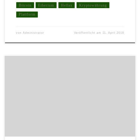
Bitcoin
Etherium
Hellax
Kryptowährung
Plattform
von
Administrator
Veröffentlicht am
11. April 2018
+++ Update 06/24: Nachdem die Level7 Holdings in dem von ihr
angestrebten Verfahren gegen die DGD e.V. vor dem Landgericht
Duisburg mit ihrem Begehren, der DGD e.V. bestimmte Passagen
dieses Artikels in der Publikation zu untersagen, vollumfänglich
gescheitert ist und das LG Duisburg die Klage der Level7
Holdings abgewiesen hat, […]