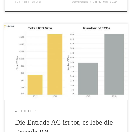
von
Administrator
Veröffentlicht am
4. Juni 2019
Update November 2019 In der werbetechnischen Sturm- und
Drangphase Uhlig´s, Ende des vergangenen Jahres, als er
versuchte, den neuen Entrade Coin (ENTR) mit Hilfe
abenteuerlicher Marketingstrategien unter die verbliebenen Alt-
Investoren der Entrade Energiesysteme AG zu bringen, haben wir
vor deren Kauf gewarnt und auf die vielen Unwägbarkeiten
hingewiesen. In den […]
AKTUELLES
Die Entrade AG ist tot, es lebe die