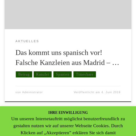
man sei von der EU beauftragt geschlossene Verträge aufgrund
einer geänderten Rechtslage rückabzuwickeln, […]
AKTUELLES
Das kommt uns spanisch vor!
Falsche Kanzleien aus Madrid – …
Betrug
Kanzlei
Spanien
Timeshare
von
Administrator
Veröffentlicht am
4. Juni 2019
IHRE EINWILLIGUNG
Um unseren Internetauftritt möglichst benutzerfreundlich zu
gestalten nutzen wir auf unserer Webseite Cookies. Durch
Klicken auf „Akzeptieren” erklären Sie sich damit