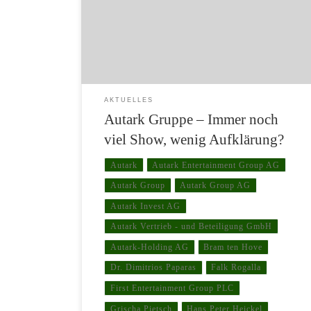
in bester Ordnung gewesen und die Aussichten seien
Rosig. So finden wir in einer jüngeren
Pressemitteilung des Duisburger Unternehmens vom
10.05.2019 statt Antworten blumige Analogien der
Hauseigenen Musicals mit dem echten […]
AKTUELLES
Autark Gruppe – Immer noch
viel Show, wenig Aufklärung?
Autark
Autark Entertainment Group AG
Autark Group
Autark Group AG
Autark Invest AG
Autark Vertrieb - und Beteiligung GmbH
Autark-Holding AG
Bram ten Hove
Dr. Dimitrios Paparas
Falk Rogalla
First Entertainment Group PLC
Grischa Pietsch
Hans Peter Heickel