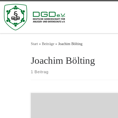
Zum Inhalt springen
Start
»
Beiträge
»
Joachim Bölting
Joachim Bölting
1 Beitrag
Liest man aktuelle Pressemitteilungen der Autark
Entertainment Group (vormals Autark-Gruppe)
gewinnt man schnell den Eindruck es sei immer alles