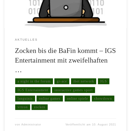
Gleichgesinnter gespielt und gezockt. Der Grund […]
AKTUELLES
Zocken bis die BaFin kommt – IGS
Entertainment mit zweifelhaften
…
a night in the forum
gr-ace
ibet network
IGS
IGS Entertainment
interactive games sport
languinis
online games
online spiele
showdown
vrtron
zocken
von
Administrator
Veröffentlicht am
10. August 2021