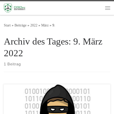
Zum Inhalt springen
Me
Start
»
Beiträge
»
2022
»
März
»
9.
Archiv des Tages:
9. März
2022
1 Beitrag
Bereits vor mehr als 2 Jahren warnte die DGD e.V. ihre Mitglieder
und alle Interessenten eindringlich und offensiv vor weiteren