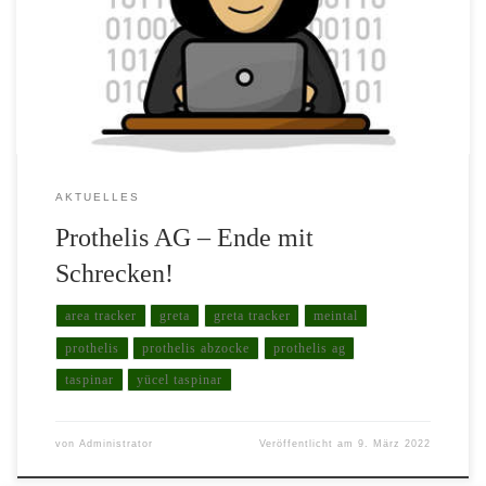
Zahlungen an die Prothelis AG mit Sitz in Düsseldorf. Trotz der
vollmundigen Versprechungen des Vorstandes Yücel Taspinar und
der vielen bunten Werbemails, in denen damals von unglaublich
profitablen Aufträgen, die […]
AKTUELLES
Prothelis AG – Ende mit
Schrecken!
area tracker
greta
greta tracker
meintal
prothelis
prothelis abzocke
prothelis ag
taspinar
yücel taspinar
von
Administrator
Veröffentlicht am
9. März 2022