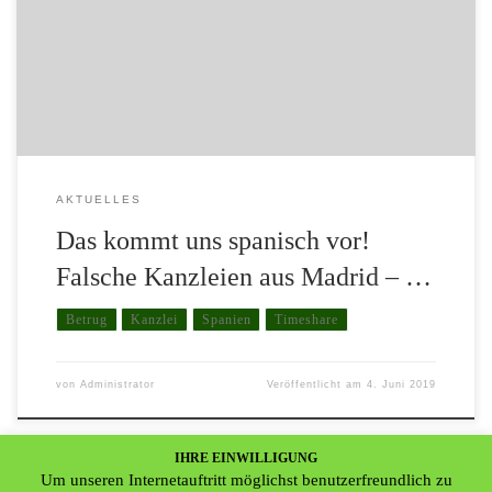
dieselbe. So wird geschädigten Anlegern, die bereits viel Geld bei
sogenannten Timeshare-Investments verloren haben, suggeriert,
man sei von der EU beauftragt geschlossene Verträge aufgrund
einer geänderten Rechtslage rückabzuwickeln, […]
AKTUELLES
Das kommt uns spanisch vor!
Falsche Kanzleien aus Madrid – …
Betrug
Kanzlei
Spanien
Timeshare
von
Administrator
Veröffentlicht am
4. Juni 2019
IHRE EINWILLIGUNG
Um unseren Internetauftritt möglichst benutzerfreundlich zu