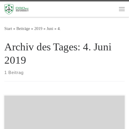
Zum Inhalt springen
Me
Start
»
Beiträge
»
2019
»
Juni
»
4.
Archiv des Tages:
4. Juni
2019
1 Beitrag
Von verschiedenen Stellen erreichten uns in den letzten Wochen
wiederholt Informationen zu Anbahnungsversuchen falscher
Anwaltskanzleien aus Spanien. Die Masche ist hierbei immer